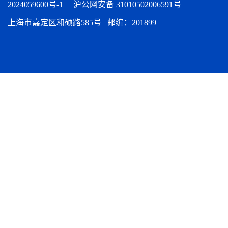
2024059600号-1
沪公网安备 31010502006591号
上海市嘉定区和硕路585号 邮编：201899